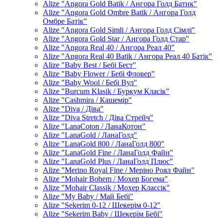
Alize "Angora Gold Batik / Ангора Голд Батик"
Alize "Angora Gold Ombre Batik / Ангора Голд
Омбре Батік"
Alize "Angora Gold Simli / Ангора Голд Сімлі"
Alize "Angora Gold Star / Ангора Голд Стар"
Alize "Angora Real 40 / Ангора Реал 40"
Alize "Angora Real 40 Batik / Ангора Реал 40 Батік"
Alize "Baby Best / Бебі Бест"
Alize "Baby Flower / Бебі Фловер"
Alize "Baby Wool / Бебі Вул"
Alize "Burcum Klasik / Буркум Класік"
Alize "Cashmira / Кашемір"
Alize "Diva / Діва"
Alize "Diva Stretch / Діва Стрейч"
Alize "LanaCoton / ЛанаКотон"
Alize "LanaGold / ЛанаГолд"
Alize "LanaGold 800 / ЛанаГолд 800"
Alize "LanaGold Fine / ЛанаГолд Файн"
Alize "LanaGold Plus / ЛанаГолд Плюс"
Alize "Merino Royal Fine / Меріно Роял Файн"
Alize "Mohair Bohem / Мохер Богема"
Alize "Mohair Classik / Мохер Классік"
Alize "My Baby / Май Бебі"
Alize "Sekerim 0-12 / Шекерім 0-12"
Alize "Sekerim Baby / Шекерім Бебі"