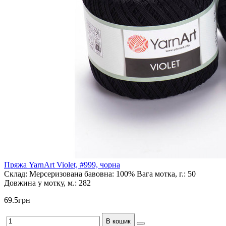
Пряжа YarnArt Violet, #999, чорна
Склад:
Мерсеризована бавовна: 100%
Вага мотка, г.:
50
Довжина у мотку, м.:
282
69.5грн
В кошик