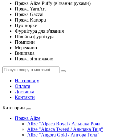
Пряжа Alize Puffy (в'язання руками)
Пряжа YarnArt
Пряжа Gazzal
Пряжа Kartopu
Пух норки
Фурнітура для в'язання
Швейна фурнітура
Помпони
Мереживо
Вишивка
Пряжа зі знижкою
На головну
Оплата
Доставка
Контакти
Категории
Пряжа Alize
Alize "Alpaca Royal / Альпака Роял"
Alize "Alpaca Tweed / Альпака Твід"
Alize "Angora Gold / Ангора Голд"