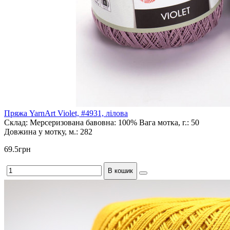
Пряжа YarnArt Violet, #4931, лілова
Склад:
Мерсеризована бавовна: 100%
Вага мотка, г.:
50
Довжина у мотку, м.:
282
69.5грн
В кошик