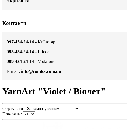
УкрПошта
Контакти
097-434-24-14
- Київстар
093-434-24-14
- Lifecell
099-434-24-14
- Vodafone
E-mail:
info@romka.com.ua
YarnArt "Violet / Віолет"
Сортувати:
Показати: