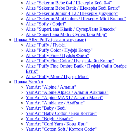
Alize "Sekerim Bebe 0-4 / Шекерім Бебі 0-4"
Alize "Sekerim Bebe Batik / Шекерім Бебі Батік"
Alize "Sekerim Junior 4-12 / Шекерім Джуніор"
Alize "Sekerim Mini Colors / Шекерім Міні Колорс"
Alize "Softy / Софті"
Alize "SuperLana Klasik / СуперЛана Классік"
Alize "SuperLana Midi / СуперЛана Міді"
Пряжа Alize Puffy (в'язання руками)
Alize "Puffy / Пуффі"
Alize "Puffy Color / Пуффі Колор"
Alize "Puffy Fine / Пуффі Файн"
Alize "Puffy Fine Color / Пуффі Файн Колор"
Alize "Puffy Fine Ombre Batik / Пуффі Файн Омбре
Батік"
Alize "Puffy More / Пуффі Моо"
Пряжа YarnArt
YarnArt "Alpine / Альпін"
YarnArt "Alpine Alpaca / Альпін Альпака"
YarnArt "Alpine MAXI / Альпін Максі"
YarnArt "Ambiance / Амб'янс"
YarnArt "Baby / Бебі"
YarnArt "Baby Cotton / Бебі Коттон"
YarnArt "Bright / Брайт"
YarnArt "Cord Yarn / Корд Ярн"
YarnArt "Cotton Soft / Коттон Софт"