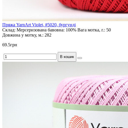
Пряжа YarnArt Violet, #5020, бургунді
Склад:
Мерсеризована бавовна: 100%
Вага мотка, г.:
50
Довжина у мотку, м.:
282
69.5грн
В кошик