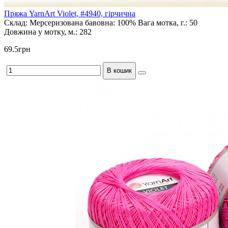
Пряжа YarnArt Violet, #4940, гірчична
Склад:
Мерсеризована бавовна: 100%
Вага мотка, г.:
50
Довжина у мотку, м.:
282
69.5грн
В кошик