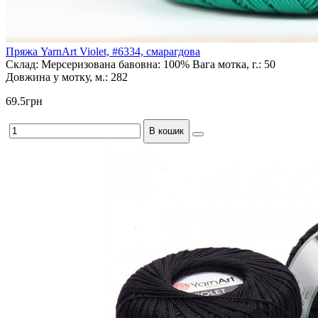
Пряжа YarnArt Violet, #6334, смарагдова
Склад:
Мерсеризована бавовна: 100%
Вага мотка, г.:
50
Довжина у мотку, м.:
282
69.5грн
В кошик