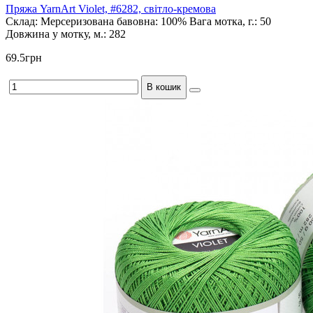
Пряжа YarnArt Violet, #6282, світло-кремова
Склад:
Мерсеризована бавовна: 100%
Вага мотка, г.:
50
Довжина у мотку, м.:
282
69.5грн
В кошик