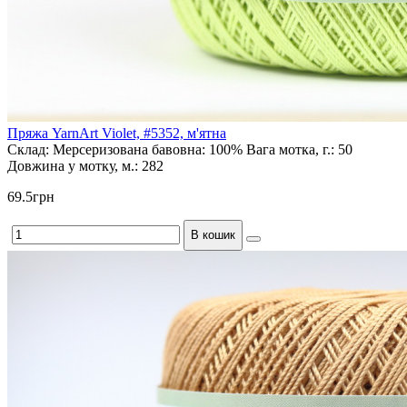
Пряжа YarnArt Violet, #5352, м'ятна
Склад:
Мерсеризована бавовна: 100%
Вага мотка, г.:
50
Довжина у мотку, м.:
282
69.5грн
В кошик