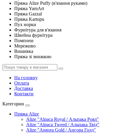
Пряжа Alize Puffy (в'язання руками)
Пряжа YarnArt
Пряжа Gazzal
Пряжа Kartopu
Пух норки
Фурнітура для в'язання
Швейна фурнітура
Помпони
Мереживо
Вишивка
Пряжа зі знижкою
На головну
Оплата
Доставка
Контакти
Категории
Пряжа Alize
Alize "Alpaca Royal / Альпака Роял"
Alize "Alpaca Tweed / Альпака Твід"
Alize "Angora Gold / Ангора Голд"