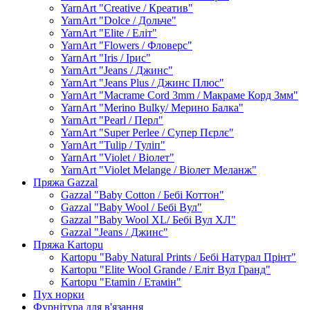
YarnArt "Creative / Креатив"
YarnArt "Dolce / Дольче"
YarnArt "Elite / Еліт"
YarnArt "Flowers / Фловерс"
YarnArt "Iris / Ірис"
YarnArt "Jeans / Джинс"
YarnArt "Jeans Plus / Джинс Плюс"
YarnArt "Macrame Cord 3mm / Макраме Корд 3мм"
YarnArt "Merino Bulky/ Мерино Балка"
YarnArt "Pearl / Перл"
YarnArt "Super Perlee / Супер Пєрлє"
YarnArt "Tulip / Туліп"
YarnArt "Violet / Віолет"
YarnArt "Violet Melange / Віолет Меланж"
Пряжа Gazzal
Gazzal "Baby Cotton / Бебі Коттон"
Gazzal "Baby Wool / Бебі Вул"
Gazzal "Baby Wool XL/ Бебі Вул ХЛ"
Gazzal "Jeans / Джинс"
Пряжа Kartopu
Kartopu "Baby Natural Prints / Бебі Натурал Прінт"
Kartopu "Elite Wool Grande / Еліт Вул Гранд"
Kartopu "Etamin / Етамін"
Пух норки
Фурнітура для в'язання