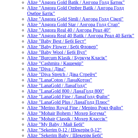
Alize "Angora Gold Batik / Ангора Голд Батик"
Alize "Angora Gold Ombre Batik / Ангора Голд
Омбре Батік"
Alize "Angora Gold Simli / Ангора Голд Сімлі"
Alize "Angora Gold Star / Ангора Голд Стар"
Alize "Angora Real 40 / Ангора Реал 40"
Alize "Angora Real 40 Batik / Ангора Реал 40 Батік"
Alize "Baby Best / Бебі Бест"
Alize "Baby Flower / Бебі Фловер"
Alize "Baby Wool / Бебі Вул"
Alize "Burcum Klasik / Буркум Класік"
Alize "Cashmira / Кашемір"
Alize "Diva / Діва"
Alize "Diva Stretch / Діва Стрейч"
Alize "LanaCoton / ЛанаКотон"
Alize "LanaGold / ЛанаГолд"
Alize "LanaGold 800 / ЛанаГолд 800"
Alize "LanaGold Fine / ЛанаГолд Файн"
Alize "LanaGold Plus / ЛанаГолд Плюс"
Alize "Merino Royal Fine / Меріно Роял Файн"
Alize "Mohair Bohem / Мохер Богема"
Alize "Mohair Classik / Мохер Классік"
Alize "My Baby / Май Бебі"
Alize "Sekerim 0-12 / Шекерім 0-12"
Alize "Sekerim Baby / Шекерім Бебі"