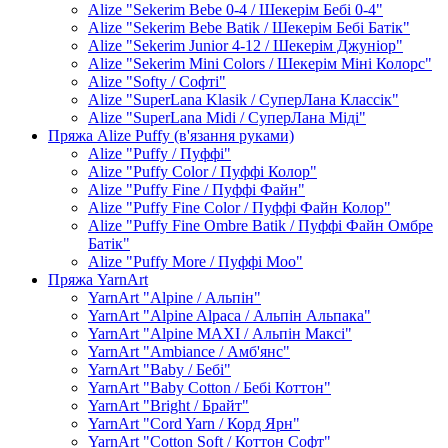
Alize "Sekerim Bebe 0-4 / Шекерім Бебі 0-4"
Alize "Sekerim Bebe Batik / Шекерім Бебі Батік"
Alize "Sekerim Junior 4-12 / Шекерім Джуніор"
Alize "Sekerim Mini Colors / Шекерім Міні Колорс"
Alize "Softy / Софті"
Alize "SuperLana Klasik / СуперЛана Классік"
Alize "SuperLana Midi / СуперЛана Міді"
Пряжа Alize Puffy (в'язання руками)
Alize "Puffy / Пуффі"
Alize "Puffy Color / Пуффі Колор"
Alize "Puffy Fine / Пуффі Файн"
Alize "Puffy Fine Color / Пуффі Файн Колор"
Alize "Puffy Fine Ombre Batik / Пуффі Файн Омбре
Батік"
Alize "Puffy More / Пуффі Моо"
Пряжа YarnArt
YarnArt "Alpine / Альпін"
YarnArt "Alpine Alpaca / Альпін Альпака"
YarnArt "Alpine MAXI / Альпін Максі"
YarnArt "Ambiance / Амб'янс"
YarnArt "Baby / Бебі"
YarnArt "Baby Cotton / Бебі Коттон"
YarnArt "Bright / Брайт"
YarnArt "Cord Yarn / Корд Ярн"
YarnArt "Cotton Soft / Коттон Софт"