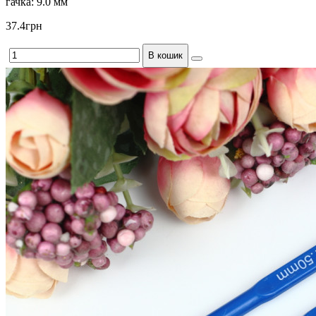
гачка:
9.0 мм
37.4грн
В кошик