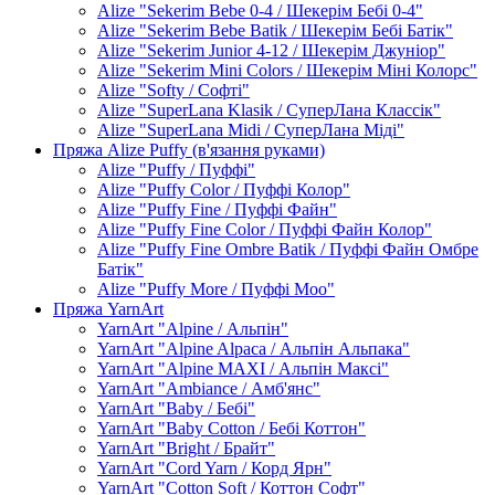
Alize "Sekerim Bebe 0-4 / Шекерім Бебі 0-4"
Alize "Sekerim Bebe Batik / Шекерім Бебі Батік"
Alize "Sekerim Junior 4-12 / Шекерім Джуніор"
Alize "Sekerim Mini Colors / Шекерім Міні Колорс"
Alize "Softy / Софті"
Alize "SuperLana Klasik / СуперЛана Классік"
Alize "SuperLana Midi / СуперЛана Міді"
Пряжа Alize Puffy (в'язання руками)
Alize "Puffy / Пуффі"
Alize "Puffy Color / Пуффі Колор"
Alize "Puffy Fine / Пуффі Файн"
Alize "Puffy Fine Color / Пуффі Файн Колор"
Alize "Puffy Fine Ombre Batik / Пуффі Файн Омбре
Батік"
Alize "Puffy More / Пуффі Моо"
Пряжа YarnArt
YarnArt "Alpine / Альпін"
YarnArt "Alpine Alpaca / Альпін Альпака"
YarnArt "Alpine MAXI / Альпін Максі"
YarnArt "Ambiance / Амб'янс"
YarnArt "Baby / Бебі"
YarnArt "Baby Cotton / Бебі Коттон"
YarnArt "Bright / Брайт"
YarnArt "Cord Yarn / Корд Ярн"
YarnArt "Cotton Soft / Коттон Софт"