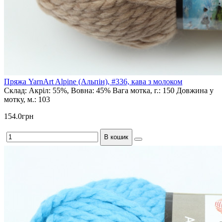
Пряжа YarnArt Alpine (Альпін), #336, кава з молоком
Склад:
Акріл: 55%, Вовна: 45%
Вага мотка, г.:
150
Довжина у
мотку, м.:
103
154.0грн
В кошик