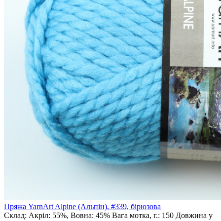
Пряжа YarnArt Alpine (Альпін), #339, бірюзова
Склад:
Акріл: 55%, Вовна: 45%
Вага мотка, г.:
150
Довжина у