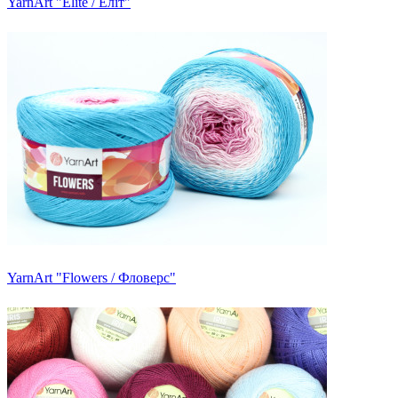
YarnArt "Elite / Еліт"
YarnArt "Flowers / Фловерс"