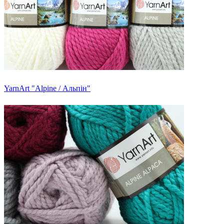
YarnArt "Alpine / Альпін"