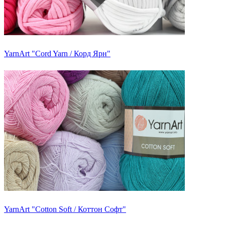
YarnArt "Cord Yarn / Корд Ярн"
YarnArt "Cotton Soft / Коттон Софт"