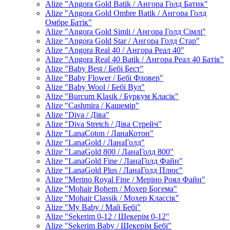
Alize "Angora Gold Batik / Ангора Голд Батик"
Alize "Angora Gold Ombre Batik / Ангора Голд
Омбре Батік"
Alize "Angora Gold Simli / Ангора Голд Сімлі"
Alize "Angora Gold Star / Ангора Голд Стар"
Alize "Angora Real 40 / Ангора Реал 40"
Alize "Angora Real 40 Batik / Ангора Реал 40 Батік"
Alize "Baby Best / Бебі Бест"
Alize "Baby Flower / Бебі Фловер"
Alize "Baby Wool / Бебі Вул"
Alize "Burcum Klasik / Буркум Класік"
Alize "Cashmira / Кашемір"
Alize "Diva / Діва"
Alize "Diva Stretch / Діва Стрейч"
Alize "LanaCoton / ЛанаКотон"
Alize "LanaGold / ЛанаГолд"
Alize "LanaGold 800 / ЛанаГолд 800"
Alize "LanaGold Fine / ЛанаГолд Файн"
Alize "LanaGold Plus / ЛанаГолд Плюс"
Alize "Merino Royal Fine / Меріно Роял Файн"
Alize "Mohair Bohem / Мохер Богема"
Alize "Mohair Classik / Мохер Классік"
Alize "My Baby / Май Бебі"
Alize "Sekerim 0-12 / Шекерім 0-12"
Alize "Sekerim Baby / Шекерім Бебі"