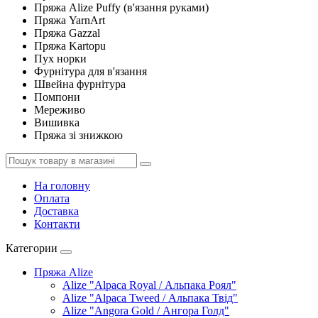
Пряжа Alize Puffy (в'язання руками)
Пряжа YarnArt
Пряжа Gazzal
Пряжа Kartopu
Пух норки
Фурнітура для в'язання
Швейна фурнітура
Помпони
Мереживо
Вишивка
Пряжа зі знижкою
На головну
Оплата
Доставка
Контакти
Категории
Пряжа Alize
Alize "Alpaca Royal / Альпака Роял"
Alize "Alpaca Tweed / Альпака Твід"
Alize "Angora Gold / Ангора Голд"