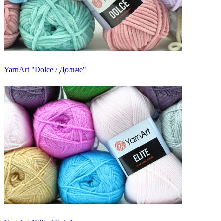
YarnArt "Dolce / Дольче"