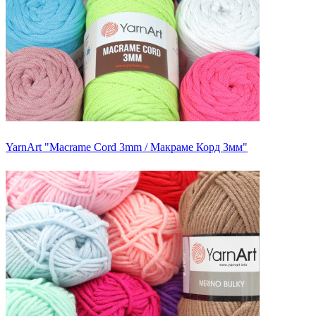
YarnArt "Macrame Cord 3mm / Макраме Корд 3мм"