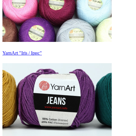
YarnArt "Iris / Ірис"