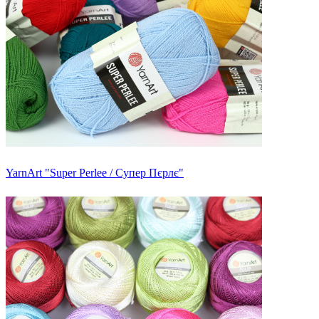
YarnArt "Super Perlee / Супер Пєрлє"