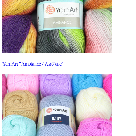
YarnArt "Ambiance / Амб'янс"