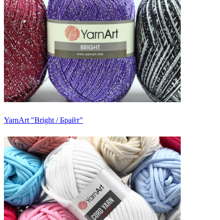
YarnArt "Bright / Брайт"