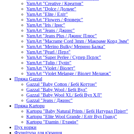
YarnArt "Creative / Креатив"
YarnArt "Dolce / Дольче"
YarnArt "Elite / Еліт"
YarnArt "Flowers / Фловерс"
YarnArt "Iris / Ірис"
YarnArt "Jeans / Джинс"
YarnArt "Jeans Plus / Джинс Плюс"
YarnArt "Macrame Cord 3mm / Макраме Корд 3мм"
YarnArt "Merino Bulky/ Мерино Балка"
YarnArt "Pearl / Перл"
YarnArt "Super Perlee / Супер Пєрлє"
YarnArt "Tulip / Туліп"
YarnArt "Violet / Віолет"
YarnArt "Violet Melange / Віолет Меланж"
Пряжа Gazzal
Gazzal "Baby Cotton / Бебі Коттон"
Gazzal "Baby Wool / Бебі Вул"
Gazzal "Baby Wool XL/ Бебі Вул ХЛ"
Gazzal "Jeans / Джинс"
Пряжа Kartopu
Kartopu "Baby Natural Prints / Бебі Натурал Прінт"
Kartopu "Elite Wool Grande / Еліт Вул Гранд"
Kartopu "Etamin / Етамін"
Пух норки
Фурнітура для в'язання