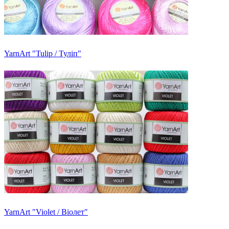
YarnArt "Tulip / Туліп"
YarnArt "Violet / Віолет"