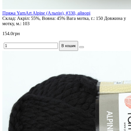
Пряжа YarnArt Alpine (Альпін), #330, айворі
Склад:
Акріл: 55%, Вовна: 45%
Вага мотка, г.:
150
Довжина у
мотку, м.:
103
154.0грн
В кошик