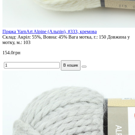
Пряжа YarnArt Alpine (Альпін), #333, кремова
Склад:
Акріл: 55%, Вовна: 45%
Вага мотка, г.:
150
Довжина у
мотку, м.:
103
154.0грн
В кошик