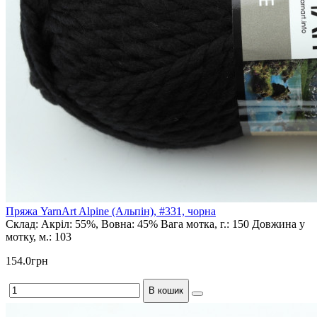
Пряжа YarnArt Alpine (Альпін), #331, чорна
Склад:
Акріл: 55%, Вовна: 45%
Вага мотка, г.:
150
Довжина у
мотку, м.:
103
154.0грн
В кошик